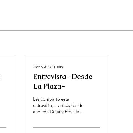
18 feb 2023
∙
1
min
!
Entrevista -Desde
La Plaza-
Les comparto esta
entrevista, a principios de
año con Delany Precilla y
Alejandro Araujo, dos
profesionales, que han
estado haciendo...