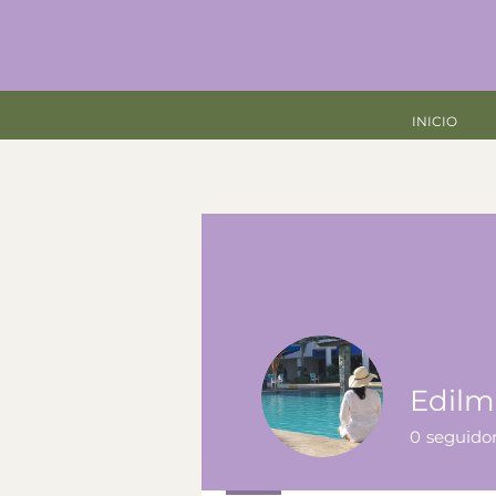
INICIO
Edilm
0
seguido