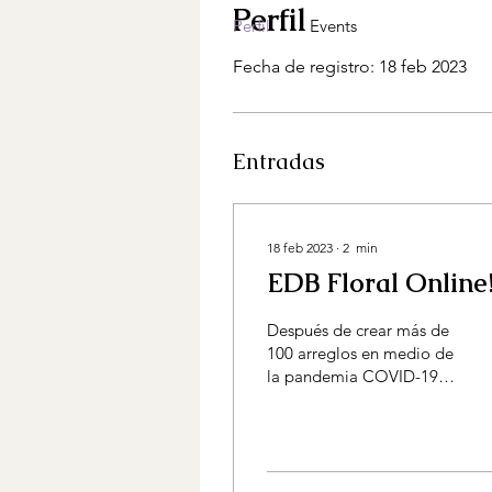
Perfil
Perfil
Events
Fecha de registro: 18 feb 2023
Entradas
18 feb 2023
∙
2
min
EDB Floral Online
Después de crear más de
100 arreglos en medio de
la pandemia COVID-19,
hoy 08 de marzo "Día
Internacional de la
Mujer", estoy feliz de...