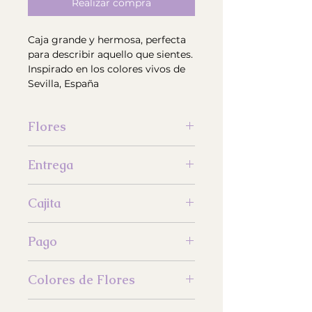
Realizar compra
Caja grande y hermosa, perfecta
para describir aquello que sientes.
Inspirado en los colores vivos de
Sevilla, España
Flores
Hortensias, rosas, claveles y mini
Entrega
claveles
El precio de entrega es adicional y
Cajita
depende del sector del domicilio
El diseño y color de la caja está
Pago
sujeto a disponibilidad
El pago con tarjetas de crédito
Colores de Flores
está sujeto a ajustes y ningun tipo
de pago es reembolsable
Los colores de las flores están