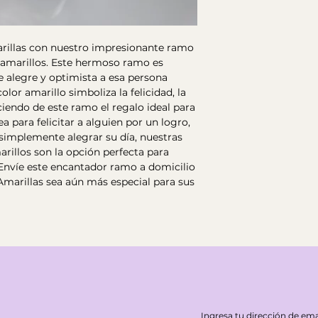
menos de 6 horas, 
costo del arreglo 
marillas con nuestro impresionante ramo
s amarillos. Este hermoso ramo es
e alegre y optimista a esa persona
color amarillo simboliza la felicidad, la
aciendo de este ramo el regalo ideal para
ea para felicitar a alguien por un logro,
 simplemente alegrar su día, nuestras
arillos son la opción perfecta para
 Envíe este encantador ramo a domicilio
 Amarillas sea aún más especial para sus
Ingresa tu dirección de ema