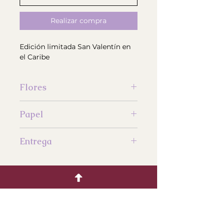
Realizar compra
Edición limitada San Valentín en
el Caribe
Flores
Astromelias, rosas y eucalipto
Papel
El diseño del papel está sujeto a
Entrega
disponibilidad
El precio de entrega es adicional
y depende del sector del domicilio